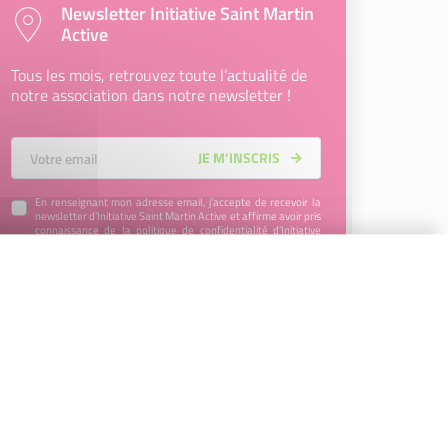
Newsletter Initiative Saint Martin
Active
Tous les mois, retrouvez toute l’actualité de
notre association dans notre newsletter !
Votre Email
JE M’INSCRIS
En renseignant mon adresse email, j’accepte de recevoir la
newsletter d'Initiative Saint Martin Active et affirme avoir pris
connaissance de la
politique de confidentialité d’Initiative
Saint Martin Active
permettant d’en savoir plus sur les
traitements de données et mes droits sur celles-ci. Vous
pouvez-vous désinscrire à tout moment à l’aide des liens de
désinscription disponibles dans chaque Newsletter ou en
nous contactant à l’adresse
contact@initiative-saint-
martin.fr