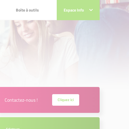
Boîte à outils
Boîte à outils
Espace Info
Espace Info
 projets
sociaux !!!
ts
x !!!
Contactez-nous !
Cliquez ici