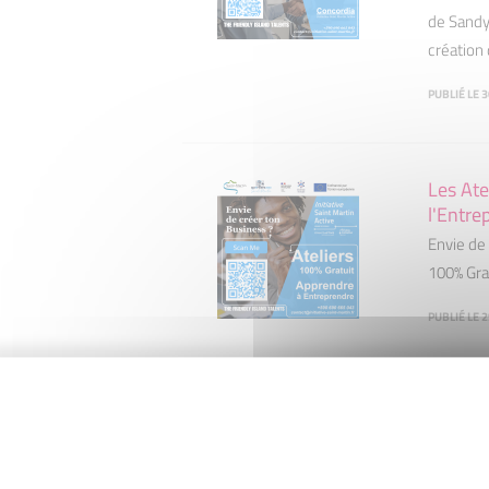
de Sandy
création 
PUBLIÉ LE 3
Les Ate
l'Entre
Envie de 
100% Gra
PUBLIÉ LE 
Visite 
Visite 2
Président