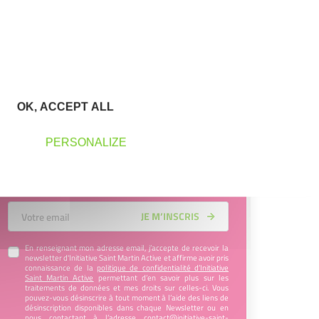
leur projet entrepreneurial
Découvrez qui ils sont !
OK, ACCEPT ALL
Newsletter Initiative Saint Martin
Active
PERSONALIZE
Tous les mois, retrouvez toute l’actualité de
notre association dans notre newsletter !
Votre Email
JE M’INSCRIS
En renseignant mon adresse email, j’accepte de recevoir la
newsletter d'Initiative Saint Martin Active et affirme avoir pris
connaissance de la
politique de confidentialité d’Initiative
Saint Martin Active
permettant d’en savoir plus sur les
traitements de données et mes droits sur celles-ci. Vous
pouvez-vous désinscrire à tout moment à l’aide des liens de
désinscription disponibles dans chaque Newsletter ou en
nous contactant à l’adresse
contact@initiative-saint-