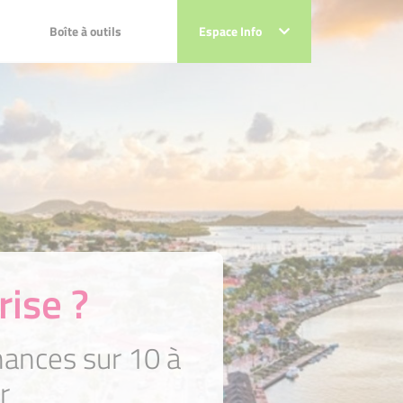
Boîte à outils
Boîte à outils
Espace Info
Espace Info
 projets
sociaux !!!
ts
x !!!
rise ?
ances sur 10 à
r