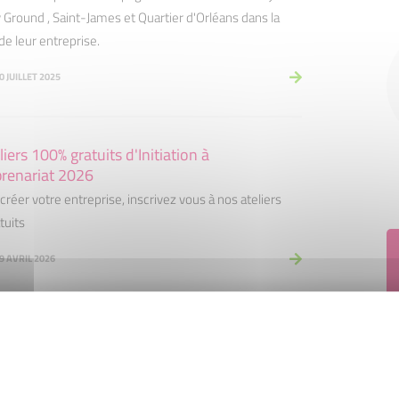
 Ground , Saint-James et Quartier d'Orléans dans la
de leur entreprise.
0 JUILLET 2025
liers 100% gratuits d'Initiation à
prenariat 2026
créer votre entreprise, inscrivez vous à nos ateliers
tuits
29 AVRIL 2026
2025 de nos porteurs de projets
025 programmée de nos porteurs de projets avec le
 de la Collectivité de Saint-Martin Our News - Louis