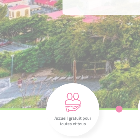
Nos entrepreneurs
Nos 210
associations sont à
l'écoute de votre
projet et de vos
Accueil gratuit pour
ambitions.
toutes et tous