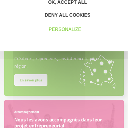
OK, ACCEPT ALL
Contactez-nous !
Cliquez ici
DENY ALL COOKIES
PERSONALIZE
Créateurs
Trouvez à qui vous adresser
Créateurs, repreneurs, vos interlocuteurs en
région.
En savoir plus
Accompagnement
Nous les avons accompagnés dans leur
projet entrepreneurial