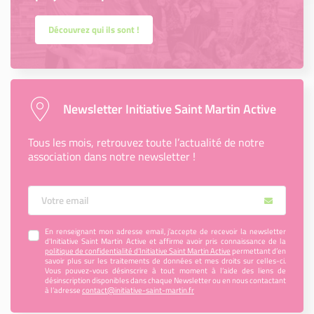
Découvrez qui ils sont !
Newsletter Initiative Saint Martin Active
Tous les mois, retrouvez toute l’actualité de notre
association dans notre newsletter !
Votre Email
En renseignant mon adresse email, j’accepte de recevoir la newsletter
d'Initiative Saint Martin Active et affirme avoir pris connaissance de la
politique de confidentialité d’Initiative Saint Martin Active
permettant d’en
savoir plus sur les traitements de données et mes droits sur celles-ci.
Vous pouvez-vous désinscrire à tout moment à l’aide des liens de
désinscription disponibles dans chaque Newsletter ou en nous contactant
à l’adresse
contact@initiative-saint-martin.fr