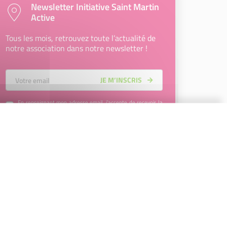
Newsletter Initiative Saint Martin
Active
Tous les mois, retrouvez toute l’actualité de
notre association dans notre newsletter !
Votre Email
JE M’INSCRIS
En renseignant mon adresse email, j’accepte de recevoir la
newsletter d'Initiative Saint Martin Active et affirme avoir pris
connaissance de la
politique de confidentialité d’Initiative
Saint Martin Active
permettant d’en savoir plus sur les
traitements de données et mes droits sur celles-ci. Vous
pouvez-vous désinscrire à tout moment à l’aide des liens de
désinscription disponibles dans chaque Newsletter ou en
nous contactant à l’adresse
contact@initiative-saint-
martin.fr