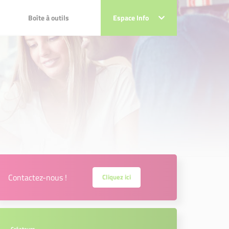
Boîte à outils
Boîte à outils
Espace Info
Espace Info
 projets
sociaux !!!
ts
x !!!
Contactez-nous !
Cliquez ici