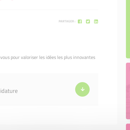
Un accompagnement et un suivi
personnalisés
Un appui financier et des garanties
bancaires
PARTAGER :
Nos entrepreneurs
 vous pour valoriser les idées les plus innovantes
didature