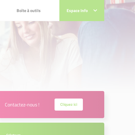
Boîte à outils
Boîte à outils
Espace Info
Espace Info
 projets
sociaux !!!
ts
x !!!
Contactez-nous !
Cliquez ici