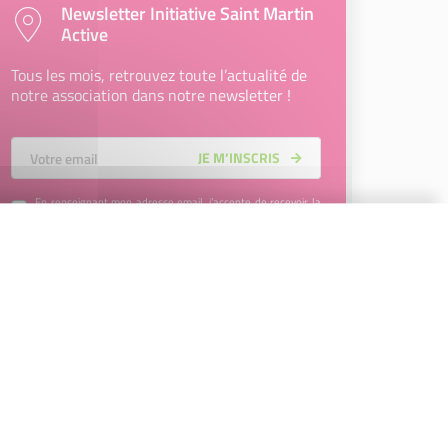
Newsletter Initiative Saint Martin
Active
Tous les mois, retrouvez toute l’actualité de
notre association dans notre newsletter !
Votre Email
JE M’INSCRIS
En renseignant mon adresse email, j’accepte de recevoir la
newsletter d'Initiative Saint Martin Active et affirme avoir pris
connaissance de la
politique de confidentialité d’Initiative
Saint Martin Active
permettant d’en savoir plus sur les
traitements de données et mes droits sur celles-ci. Vous
pouvez-vous désinscrire à tout moment à l’aide des liens de
désinscription disponibles dans chaque Newsletter ou en
nous contactant à l’adresse
contact@initiative-saint-
martin.fr