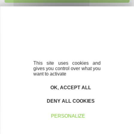
Accompagnement
Nous les avons accompagnés dans leur
projet entrepreneurial
Découvrez qui ils sont !
This site uses cookies and
gives you control over what you
want to activate
Newsletter Initiative Saint Martin Active
OK, ACCEPT ALL
Tous les mois, retrouvez toute l’actualité de notre
DENY ALL COOKIES
association dans notre newsletter !
PERSONALIZE
Votre Email