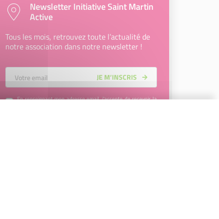
Newsletter Initiative Saint Martin
Active
Tous les mois, retrouvez toute l’actualité de
notre association dans notre newsletter !
Votre Email
JE M’INSCRIS
En renseignant mon adresse email, j’accepte de recevoir la
newsletter d'Initiative Saint Martin Active et affirme avoir pris
connaissance de la
politique de confidentialité d’Initiative
Saint Martin Active
permettant d’en savoir plus sur les
traitements de données et mes droits sur celles-ci. Vous
pouvez-vous désinscrire à tout moment à l’aide des liens de
désinscription disponibles dans chaque Newsletter ou en
nous contactant à l’adresse
contact@initiative-saint-
martin.fr