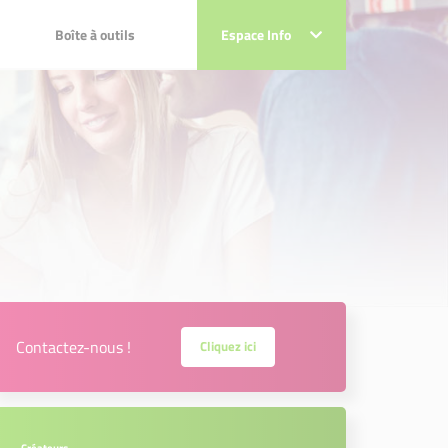
Boîte à outils
Boîte à outils
Espace Info
Espace Info
 projets
sociaux !!!
ts
x !!!
Contactez-nous !
Cliquez ici