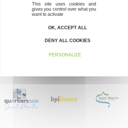
Votre Email
This site uses cookies and
gives you control over what you
want to activate
En renseignant mon adresse email, j’accepte de recevoir la newsletter
d'Initiative Saint Martin Active et affirme avoir pris connaissance de la
politique de confidentialité d’Initiative Saint Martin Active
permettant d’en
OK, ACCEPT ALL
savoir plus sur les traitements de données et mes droits sur celles-ci.
Vous pouvez-vous désinscrire à tout moment à l’aide des liens de
désinscription disponibles dans chaque Newsletter ou en nous contactant
DENY ALL COOKIES
à l’adresse
contact@initiative-saint-martin.fr
PERSONALIZE
Nos partenaires