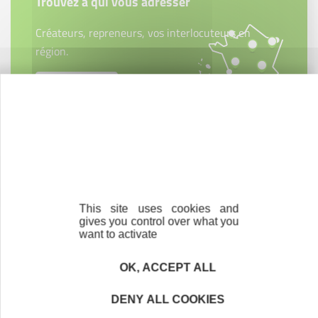
Trouvez à qui vous adresser
Créateurs, repreneurs, vos interlocuteurs en
région.
En savoir plus
Accompagnement
Nous les avons accompagnés dans leur
projet entrepreneurial
This site uses cookies and
gives you control over what you
Découvrez qui ils sont !
want to activate
OK, ACCEPT ALL
DENY ALL COOKIES
Newsletter Initiative Saint Martin Active