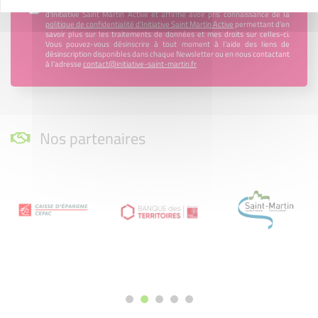
En renseignant mon adresse email, j’accepte de recevoir la newsletter
d'Initiative Saint Martin Active et affirme avoir pris connaissance de la
politique de confidentialité d’Initiative Saint Martin Active
permettant d’en
savoir plus sur les traitements de données et mes droits sur celles-ci.
Vous pouvez-vous désinscrire à tout moment à l’aide des liens de
désinscription disponibles dans chaque Newsletter ou en nous contactant
à l’adresse
contact@initiative-saint-martin.fr
Nos partenaires