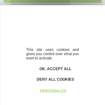
Accompagnement
Nous les avons accompagnés dans leur
projet entrepreneurial
Découvrez qui ils sont !
This site uses cookies and
gives you control over what you
want to activate
Newsletter Initiative Saint Martin Active
OK, ACCEPT ALL
Tous les mois, retrouvez toute l’actualité de notre
DENY ALL COOKIES
association dans notre newsletter !
PERSONALIZE
Votre Email